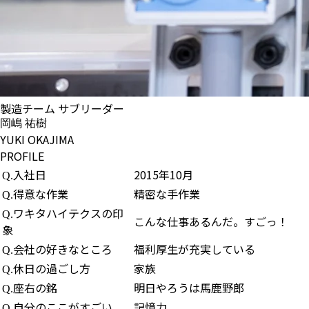
製造チーム サブリーダー
岡嶋 祐樹
YUKI OKAJIMA
PROFILE
入社日
2015年10月
Q.
得意な作業
精密な手作業
Q.
ワキタハイテクスの印
Q.
こんな仕事あるんだ。すごっ！
象
会社の好きなところ
福利厚生が充実している
Q.
休日の過ごし方
家族
Q.
座右の銘
明日やろうは馬鹿野郎
Q.
自分のここがすごい
記憶力
Q.